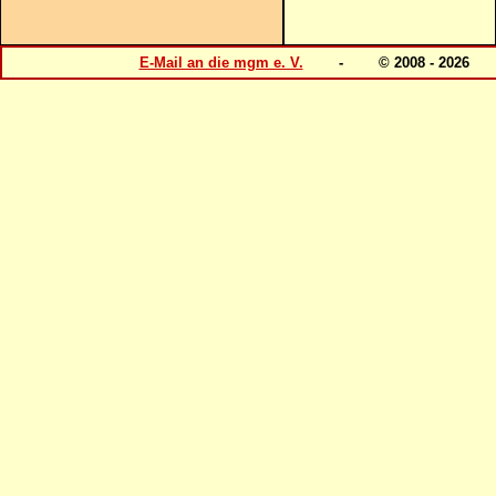
E-Mail an die mgm e. V.
- © 2008 - 202