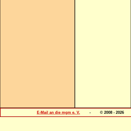
E-Mail an die mgm e. V.
- © 2008 - 202