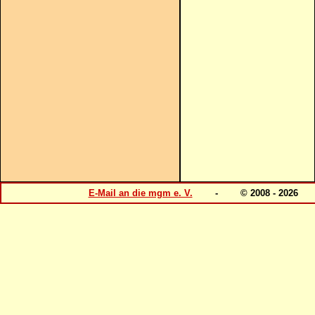
E-Mail an die mgm e. V.
- © 2008 - 202