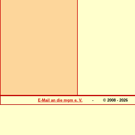
E-Mail an die mgm e. V.
- © 2008 - 202