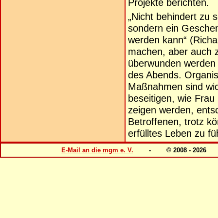
Projekte berichten.
„Nicht behindert zu s
sondern ein Gesche
werden kann“ (Richa
machen, aber auch z
überwunden werden kö
des Abends. Organis
Maßnahmen sind wicht
beseitigen, wie Fra
zeigen werden, entsc
Betroffenen, trotz k
erfülltes Leben zu fü
E-Mail an die mgm e. V.
- © 2008 - 202