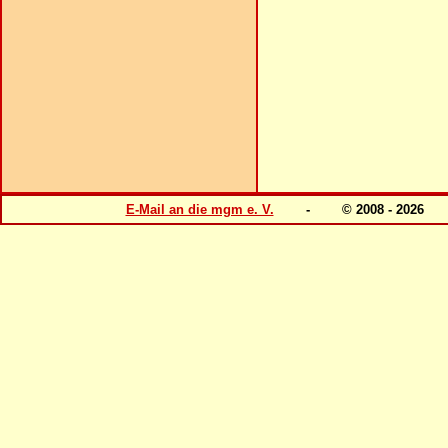
E-Mail an die mgm e. V.
- © 2008 - 202