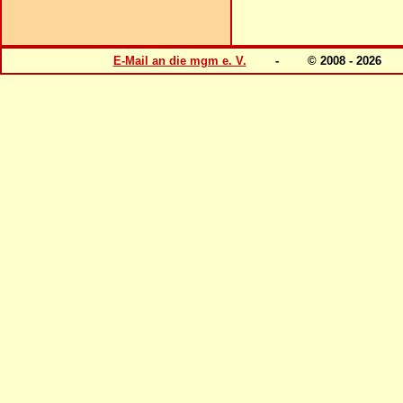
E-Mail an die mgm e. V.
- © 2008 - 202