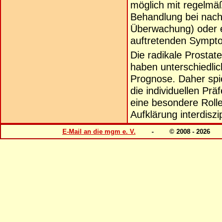
möglich mit regelm
Behandlung bei nach
Überwachung) oder e
auftretenden Sympt
Die radikale Prostat
haben unterschiedlic
Prognose. Daher spi
die individuellen Pr
eine besondere Rolle
Aufklärung interdiszip
E-Mail an die mgm e. V.
- © 2008 - 202