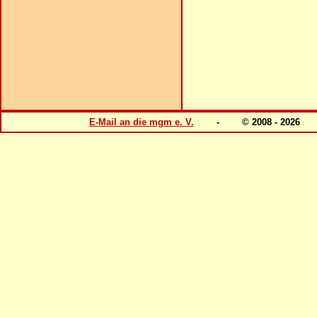
E-Mail an die mgm e. V.
- © 2008 - 202