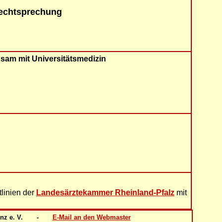
Rechtsprechung
nsam mit Universitätsmedizin
linien der
Landesärztekammer Rheinland-Pfalz
mit
Mainz e. V. -
E-Mail an den Webmaster