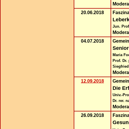
Modera
20.06.2018
Faszin
Leberk
Jun. Pro
Modera
04.07.2018
Ge
mein
Senior
Maria Fo
Prof. Dr.
Siegfried
Modera
12.09.2018
Ge
mein
Die Er
Univ.-Pro
Dr. rer. 
Modera
26.09.2018
Faszin
Gesund