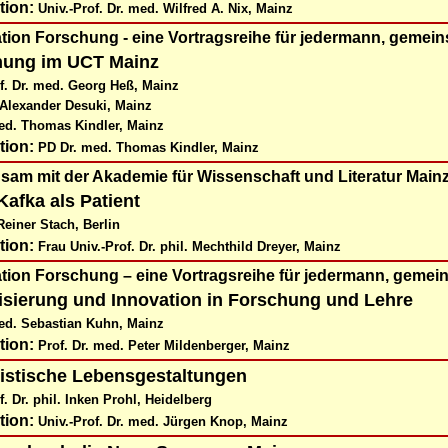
tion:
Univ.-Prof. Dr. med. Wilfred A. Nix, Mainz
tion Forschung - eine Vortragsreihe für jedermann, gemein
hung im UCT Mainz
of. Dr. med. Georg Heß, Mainz
 Alexander Desuki, Mainz
ed. Thomas Kindler, Mainz
tion:
PD Dr. med.
Thomas Kindler, Mainz
sam mit der Akademie für Wissenschaft und Literatur Main
Kafka als Patient
 Reiner Stach, Berlin
tion:
Frau Univ.-Prof. Dr. phil. Mechthild Dreyer, Mainz
ation Forschung
–
eine Vortragsreihe für jedermann, gemei
lisierung und Innovation in Forschung und Lehre
ed. Sebastian Kuhn, Mainz
tion:
Prof. Dr. med. Peter Mildenberger, Mainz
stische Lebensgestaltungen
f. Dr. phil. Inken Prohl, Heidelberg
tion:
Univ.-Prof. Dr. med. Jürgen Knop, Mainz