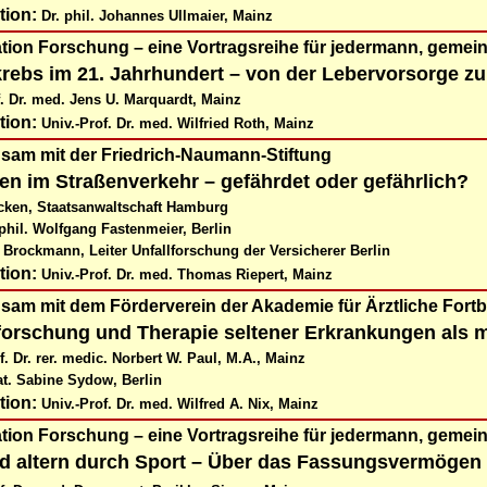
tion:
Dr. phil. Johannes Ullmaier, Mainz
ation Forschung
–
eine Vortragsreihe für jedermann, gemei
rebs im 21. Jahrhundert – von der Lebervorsorge zur
f. Dr. med. Jens U. Marquardt, Mainz
tion:
Univ.-Prof. Dr. med. Wilfried Roth, Mainz
sam mit der
Friedrich-Naumann-Stiftung
en im Straßenverkehr – gefährdet oder gefährlich?
cken, Staatsanwaltschaft Hamburg
 phil. Wolfgang Fastenmeier, Berlin
 Brockmann, Leiter Unfallforschung der Versicherer Berlin
tion:
Univ.-Prof. Dr. med. Thomas Riepert, Mainz
sam mit dem Förderverein der Akademie für Ärztliche Fortb
forschung und Therapie seltener Erkrankungen als 
f. Dr. rer. medic. Norbert W. Paul, M.A., Mainz
nat. Sabine Sydow, Berlin
tion:
Univ.-Prof. Dr. med. Wilfred A. Nix, Mainz
ation Forschung
–
eine Vortragsreihe für jedermann, gemei
 altern durch Sport – Über das Fassungsvermögen