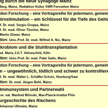
ng durch die Neue Synagoge Mainz
Berg, Mainz, Redaktion Kultur SWR Fernsehen Mainz
ation Forschung
–
eine Vortragsreihe für jedermann, gemei
Hirnstimulation – ein Schlüssel für die Tiefe des Gehi
of. Dr. med. Sergiu Groppa, Mainz
f. Dr. med. Oliver Tüscher, Mainz
Martin Glaser, Mainz
tion:
Univ.-Prof. Dr. med. Wilfred A. Nix, Mainz
krobiom und die Stuhltransplantation
d. Maria J.G.T. Vehreschild, Köln
tion:
Univ.-Prof. Dr. med. Peter Galle, Mainz
ation Forschung
–
eine Vortragsreihe für jedermann, gemei
n – ungewöhnlich, tödlich und schwer zu kontrollier
f. Dr. med. Walter L. Schäffer-Schulz, Homburg/Saar
tion:
Dr. med. Jürgen Bohl, Mainz
 Immunsystem und Partnerwahl
 rer. nat. Manfred Milinski, Max-Planck-Institut Plön
turgeschichte des Riechens
 Johannes Ullmaier, Mainz