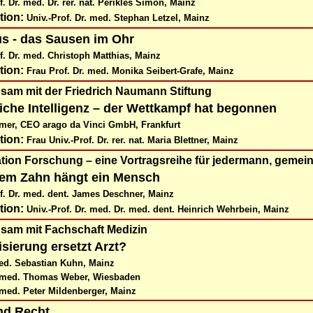
f. Dr. med. Dr. rer. nat. Perikles Simon, Mainz
tion:
Univ.-Prof. Dr. med. Stephan Letzel, Mainz
us - das Sausen im Ohr
f. Dr. med. Christoph Matthias, Mainz
tion:
Frau Prof. Dr. med. Monika Seibert-Grafe, Mainz
sam mit der Friedrich Naumann Stiftung
iche Intelligenz
–
der Wettkampf hat begonnen
rmer, CEO arago da Vinci GmbH, Frankfurt
tion:
Frau Univ.-Prof. Dr. rer. nat. Maria Blettner, Mainz
ation Forschung
–
eine Vortragsreihe für jedermann, gemei
dem Zahn hängt ein Mensch
of. Dr. med. dent. James Deschner, M
ainz
tion:
Univ.-Prof. Dr. med. Dr. med. dent. Heinrich Wehrbein, Mainz
sam mit Fachschaft Medizin
lisierung ersetzt Arzt?
ed. Sebastian Kuhn, Mainz
. med. Thomas Weber, Wiesbaden
 med. Peter Mildenberger, Mainz
nd Recht