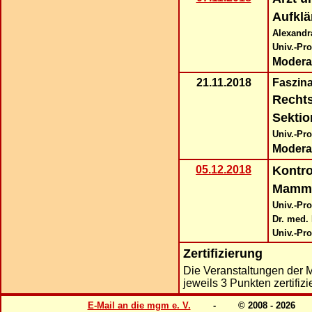
Aufklä
Alexandra
Univ.-Pro
Modera
21.11.2018
Faszin
Recht
Sektio
Univ.-Pro
Modera
05.12.2018
Kontro
Mammo
Univ.-Pr
Dr. med.
Univ.-Pr
Zertifizierung
Die Veranstaltungen der 
jeweils 3 Punkten zertifizie
E-Mail an die mgm e. V.
- © 2008 - 202