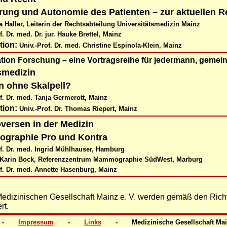
rung und Autonomie des Patienten – zur aktuellen 
 Haller, Leiterin der Rechtsabteilung Universitätsmedizin Mainz
f. Dr. med. Dr. jur. Hauke Brettel, Mainz
tion:
Univ.-Prof. Dr. med. Christine Espinola-Klein, Mainz
ation Forschung
–
eine Vortragsreihe für jedermann, gemei
smedizin
n ohne Skalpell?
f. Dr. med. Tanja Germerott, Mainz
tion:
Univ.-Prof. Dr. Thomas Riepert, Mainz
versen in der Medizin
graphie Pro und Kontra
of. Dr. med. Ingrid Mühlhauser, Hamburg
 Karin Bock, Referenzzentrum Mammographie SüdWest, Marburg
of. Dr. med. Annette Hasenburg, Mainz
Medizinischen Gesellschaft Mainz e. V. werden gemäß den Richt
rt.
6 -
Impressum
-
Links
- Medizinische Gesellschaft 