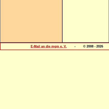
E-Mail an die mgm e. V.
- © 2008 - 202