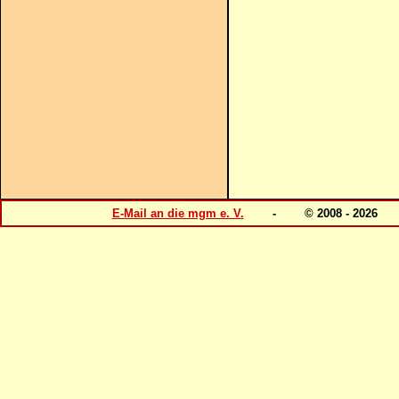
E-Mail an die mgm e. V.
- © 2008 - 202