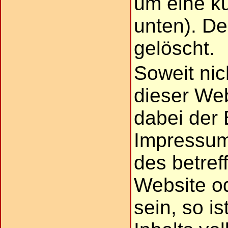
um eine k
unten). D
gelöscht.
Soweit nic
dieser We
dabei der 
Impressum
des betref
Website o
sein, so i