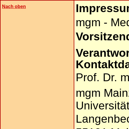
Impress
Nach oben
mgm - Medi
Vorsitzen
Verantwor
Kontaktd
Prof. Dr. 
mgm Mainz
Universitä
Langenbec