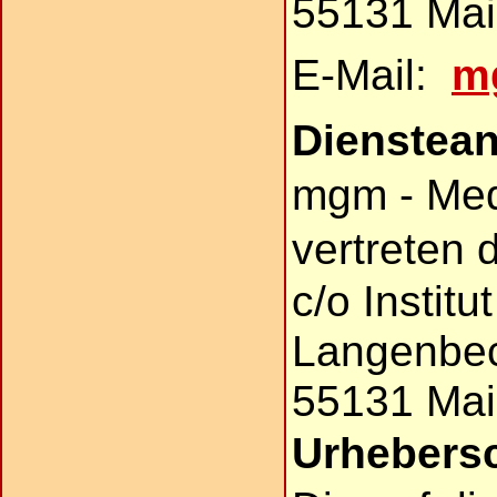
55131 Mai
E-Mail:
m
Dienstean
mgm - Medi
vertreten 
c/o Instit
Langenbec
55131 Mai
Urhebers