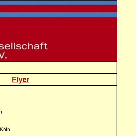
ler
Flyer
n
 Köln