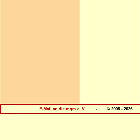
E-Mail an die mgm e. V.
- © 2008 - 202