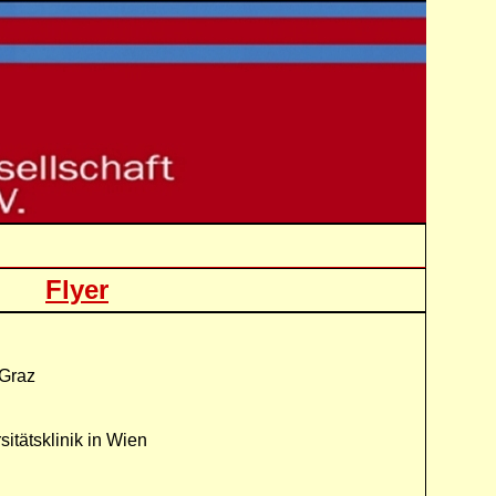
iza
Flyer
 Graz
itätsklinik in Wien