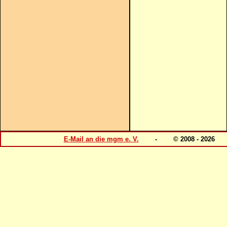
E-Mail an die mgm e. V.
- © 2008 - 202