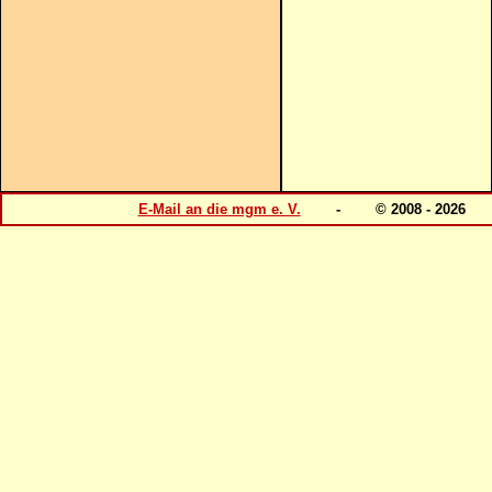
E-Mail an die mgm e. V.
- © 2008 - 202