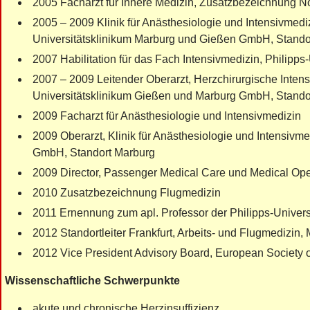
2005 Facharzt für Innere Medizin, Zusatzbezeichnung No
2005 – 2009 Klinik für Anästhesiologie und Intensivmediz
Universitätsklinikum Marburg und Gießen GmbH, Stando
2007 Habilitation für das Fach Intensivmedizin, Philipps
2007 – 2009 Leitender Oberarzt, Herzchirurgische Intensi
Universitätsklinikum Gießen und Marburg GmbH, Stando
2009 Facharzt für Anästhesiologie und Intensivmedizin
2009 Oberarzt, Klinik für Anästhesiologie und Intensivm
GmbH, Standort Marburg
2009 Director, Passenger Medical Care und Medical Oper
2010 Zusatzbezeichnung Flugmedizin
2011 Ernennung zum apl. Professor der Philipps-Univers
2012 Standortleiter Frankfurt, Arbeits- und Flugmedizin,
2012 Vice President Advisory Board, European Society
Wissenschaftliche Schwerpunkte
akute und chronische Herzinsuffizienz