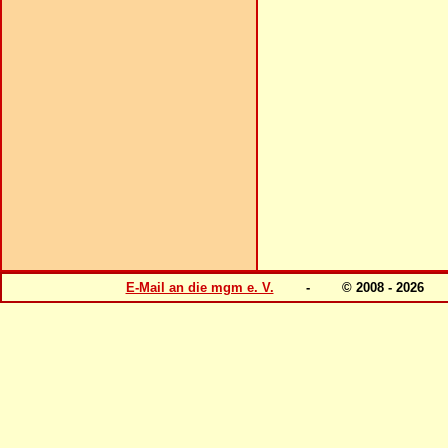
E-Mail an die mgm e. V.
- © 2008 - 202