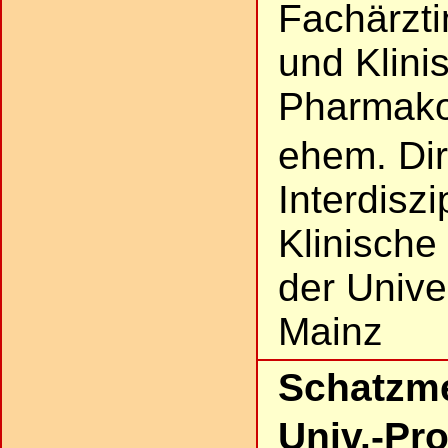
Fachärzti
und Klini
Pharmako
ehem. Dir
Interdisz
Klinische
der Unive
Mainz
Schatzme
Univ.-Prof