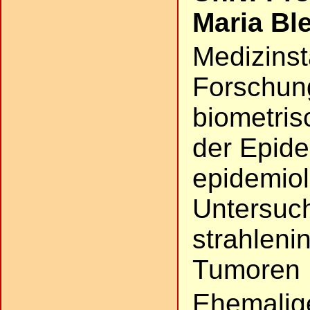
Maria Ble
Medizinsta
Forschun
biometris
der Epide
epidemio
Untersuc
strahleni
Tumoren
Ehemalige