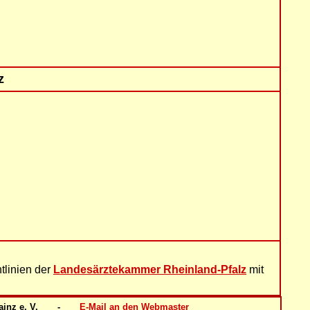
z
tlinien der
Landesärztekammer Rheinland-Pfalz
mit
z e. V.       -       
E-Mail an den Webmaster