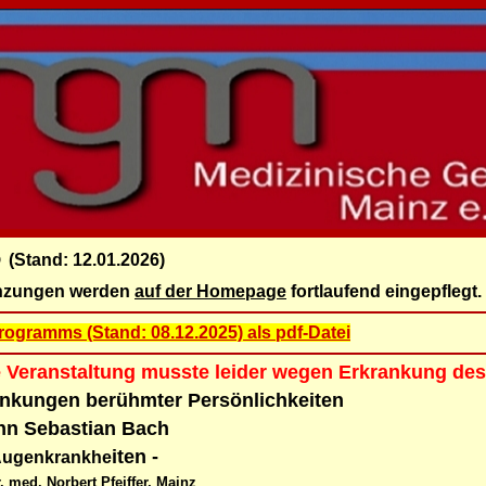
6
(Stand: 12.01.2026)
nzungen werden
auf der Homepage
fortlaufend eingepflegt.
ogramms (Stand: 08.12.2025) als pdf-Datei
 Veranstaltung musste leider wegen Erkrankung des
nkungen berühmter Persönlichkeiten
nn Sebastian Bach
iten -
Augenkrankhe
r. med. Norbert Pfeiffer, Mainz