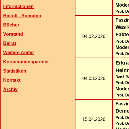
Moder
Informationen
Prof. D
Beitritt - Spenden
Faszi
Bücher
Was 
Vorstand
Fakt
04.02.2026
Prof. D
Beirat
Moder
Weitere Ämter
Prof. D
Kooperationspartner
Erkra
Heinr
Statistiken
René Bö
04.03.2026
Kontakt
Prof. D
Moder
Archiv
Prof. D
Faszi
Demen
Prof. D
15.04.2026
Prof. D