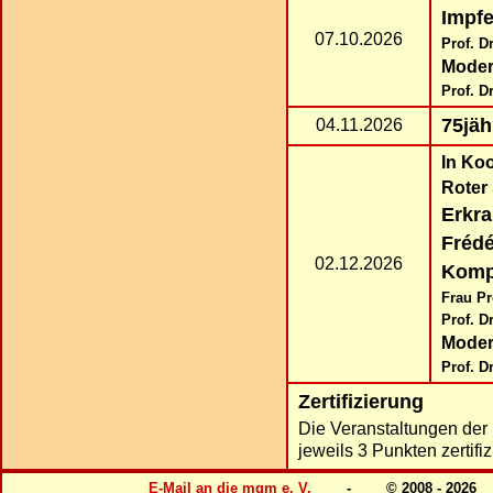
Impf
07.10.2026
Prof. D
Moder
Prof. D
75jäh
04.11.2026
I
n Koo
Roter
Erkra
Frédé
02.12.2026
Kompo
Frau Pr
Prof. D
Moder
Prof. D
Zertifizierung
Die Veranstaltungen der
jeweils 3 Punkten zertifizi
E-Mail an die mgm e. V.
        -        © 2008 - 2026     