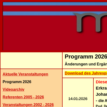
Programm 202
Änderungen und Ergä
Download des Jahrespr
Aktuelle Veranstaltungen
Diese
Programm 2026
Erkra
Videoarchiv
Joha
Referenten 2005 - 2026
14.01.2026
-
die 
Veranstaltungen 2002 - 2026
Prof. D